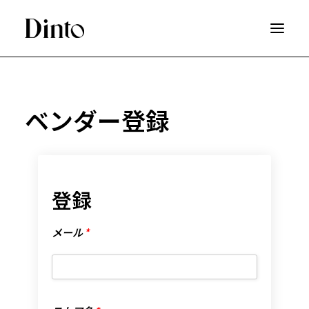
SHOP
ベンダー登録
HOT DEAL
ABOUT
LOGIN
SEARCH
登録
WISHLIST
メ
メール
*
ー
CART
ル
*
ス