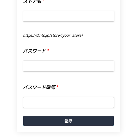
ストア名
*
ト
ア
名
*
https://dinto.jp/store/
[your_store]
パ
パスワード
*
ス
ワ
ー
ド
*
パ
パスワード確認
*
ス
ワ
ー
ド
確
認
*